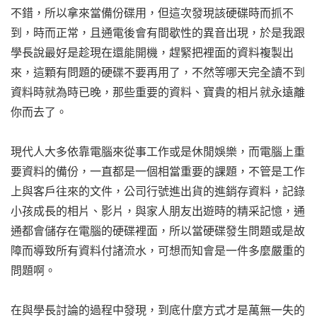
不錯，所以拿來當備份碟用，但這次發現該硬碟時而抓不
到，時而正常，且通電後會有間歇性的異音出現，於是我跟
學長說最好是趁現在還能開機，趕緊把裡面的資料複製出
來，這顆有問題的硬碟不要再用了，不然等哪天完全讀不到
資料時就為時已晚，那些重要的資料、寶貴的相片就永遠離
你而去了。
現代人大多依靠電腦來從事工作或是休閒娛樂，而電腦上重
要資料的備份，一直都是一個相當重要的課題，不管是工作
上與客戶往來的文件，公司行號進出貨的進銷存資料，記錄
小孩成長的相片、影片，與家人朋友出遊時的精采記憶，通
通都會儲存在電腦的硬碟裡面，所以當硬碟發生問題或是故
障而導致所有資料付諸流水，可想而知會是一件多麼嚴重的
問題啊。
在與學長討論的過程中發現，到底什麼方式才是萬無一失的