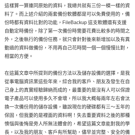
這樣算一算連同原始的資料，我總共就有三份一模一樣的資
料了。而上述介紹的兩套備份軟體都是可以免費使用的，備
份時都有資料比對的功能，FileBackup 這支軟體還有支援
自動定時備份，除了第一次備份時需要花費比較多的時間之
外，之後執行的備份任務，就只會針對後來新增加以及有異
動過的資料做備份，不用再自己花時間一個一個慢慢比對，
相當的方便。
在這篇文章中所提到的備份方法以及儲存設備的選擇，是我
從事電腦資訊業這些年來，綜合我的客戶、朋友及發生在自
己身上的真實經驗歸納而成的，最重要的是沒有人可以保證
電子產品可以使用多久不會壞，所以我大概每兩年左右會汰
換一次備份用的儲存設備，雖說現在的硬碟都有三～五年的
保固，但我要的是裡面的資料啊！失去重要資料之後的那種
懊惱與後悔是旁人所無法體會的，希望這篇文章能對我的學
長，以及我的朋友、客戶有所幫助，儘早並完整、安全的備