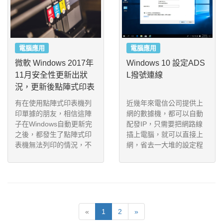
在電腦的硬碟裡面，所以
x 作業系統，甚至還有各
當硬碟發生問題或是故障
種主流瀏覽器的外掛程式
導致所有資料付諸流水，
可以使用。
可想而知是一件多麼嚴重
的問題啊。
電腦應用
電腦應用
微軟 Windows 2017年
Windows 10 設定ADS
11月安全性更新出狀
L撥號連線
況，更新後點陣式印表
機無法列印
有在使用點陣式印表機列
近幾年來電信公司提供上
印單據的朋友，相信這陣
網的數據機，都可以自動
子在Windows自動更新完
配發IP，只需要把網路線
之後，都發生了點陣式印
插上電腦，就可以直接上
表機無法列印的情況，不
網，省去一大堆的設定程
管是將印表機連接線重新
序。但還是有很多人所使
拔插，或是將印表機驅動
用的數據機是舊型的，或
程式移除再重新安裝，都
是申請的網路速率不高，
無法解決這個問題，這對
沒有自動配發IP的功能，
需要列印單據報表的公司
或者有其他需要取得實際
行號、醫院、診所，都造
的IP位址(如：監視器、NA
«
1
2
»
成莫大的困擾，因為印表
S伺服器、等等用途)，所