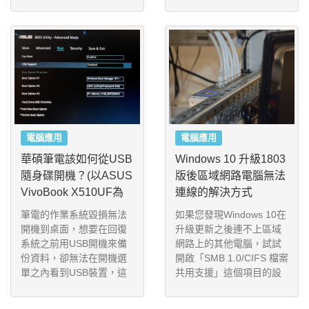
覺，而且完全中文化，功
上變得簡單一些。
能也十分強大，用來處理
數位照片綽綽有餘。
電腦應用
電腦應用
華碩筆電該如何從USB
Windows 10 升級1803
隨身碟開機？(以ASUS
版後區域網路電腦無法
VivoBook X510UF為
連線的解決方式
例)
筆電的作業系統毀損無法
如果您發現Windows 10在
開機到桌面，想要在回復
升級更新之後連不上區域
系統之前用USB開機來備
網路上的其他電腦，試試
份資料，卻無法在開機選
開啟「SMB 1.0/CIFS 檔案
單之內看到USB裝置，這
共用支援」這個項目的設
裡以ASUS VivoBook X51
定值。
0UF這台筆電來示範，如