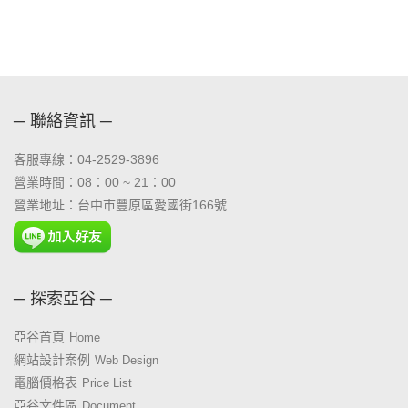
機無法列印，就沒辦法印
以還是得要透過撥號連線
出單據。
的方式上網，現在我們就
來看看如何在 Windows 1
0 裡設定撥號連線。
─ 聯絡資訊 ─
客服專線：04-2529-3896
營業時間：08：00 ~ 21：00
營業地址：台中市豐原區愛國街166號
─ 探索亞谷 ─
亞谷首頁
Home
網站設計案例
Web Design
電腦價格表
Price List
亞谷文件區
Document