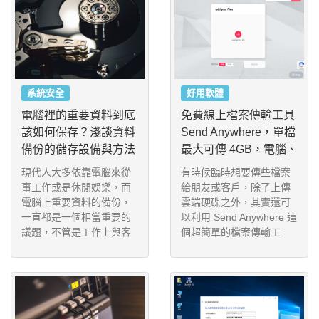
常用的網站連不上去了。
系統安全
好用軟體
電腦裡的重要資料到底
免費線上檔案傳輸工具
該如何保存？淺談資料
Send Anywhere，單檔
備份的儲存設備與方法
最大可傳 4GB，電腦、
手機、平板皆可互相傳
現代人大多依靠電腦來從
有時候臨時想要傳些檔案
遞檔案
事工作或是休閒娛樂，而
給朋友或客戶，除了上傳
電腦上重要資料的備份，
雲端硬碟之外，其實還可
一直都是一個相當重要的
以利用 Send Anywhere 這
議題，不管是工作上與客
個超簡單的檔案傳輸工
戶往來的文件，公司行號
具，不用加入會員，也沒
進出貨的進銷存資料，記
有複雜的分享過程，而且
錄小孩成長的相片、影
支援 Android、iOS、Wind
片，與家人朋友出遊時的
ows Phone 行動裝置以及
精采記憶，通通都會儲存
Windows、macOS、Linu