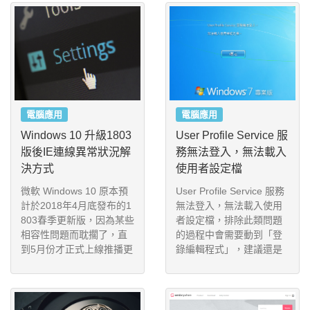
何開啟CSM Support的相
容模式設定。
電腦應用
電腦應用
Windows 10 升級1803
User Profile Service 服
版後IE連線異常狀況解
務無法登入，無法載入
決方式
使用者設定檔
微軟 Windows 10 原本預
User Profile Service 服務
計於2018年4月底發布的1
無法登入，無法載入使用
803春季更新版，因為某些
者設定檔，排除此類問題
相容性問題而耽擱了，直
的過程中會需要動到「登
到5月份才正式上線推播更
錄編輯程式」，建議還是
新，近日有許多客戶也陸
送到電腦公司，由專業的
續更新為1803的新版本
工程師幫您解決。
了，但有些客戶反應使用I
E瀏覽器上網時連線異常，