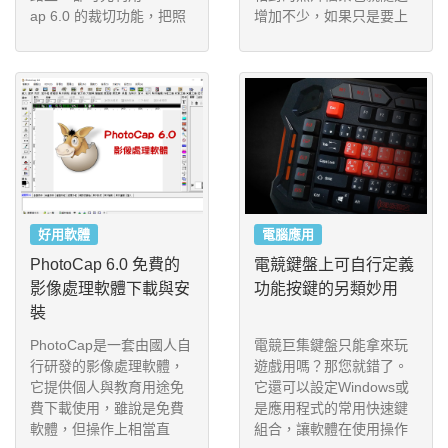
ap 6.0 的裁切功能，把照
增加不少，如果只是要上
片依照特定的選取區域、
傳到社群網路上供親朋好
指定的尺寸，快速的將照
友欣賞的話，就可以先用
片裁切成需要的大小。
PhotoCap 6.0 這一套簡單
好用的影像處理軟體，把
照片尺寸縮小之後再上
傳，會節省相當多的時
間，同時也不容易造成上
傳失敗。
好用軟體
電腦應用
PhotoCap 6.0 免費的
電競鍵盤上可自行定義
影像處理軟體下載與安
功能按鍵的另類妙用
裝
PhotoCap是一套由國人自
電競巨集鍵盤只能拿來玩
行研發的影像處理軟體，
遊戲用嗎？那您就錯了。
它提供個人與教育用途免
它還可以設定Windows或
費下載使用，雖說是免費
是應用程式的常用快速鍵
軟體，但操作上相當直
組合，讓軟體在使用操作